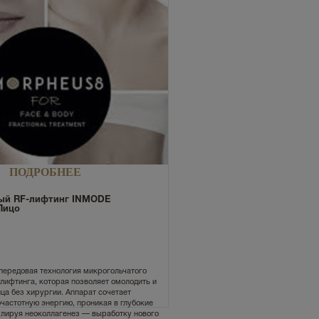
ПОДРОБНЕЕ
ый RF-лифтинг INMODE
Лицо
передовая технология микрогольчатого
лифтинга, которая позволяет омолодить и
ца без хирургии. Аппарат сочетает
очастотную энергию, проникая в глубокие
улируя неоколлагенез — выработку нового