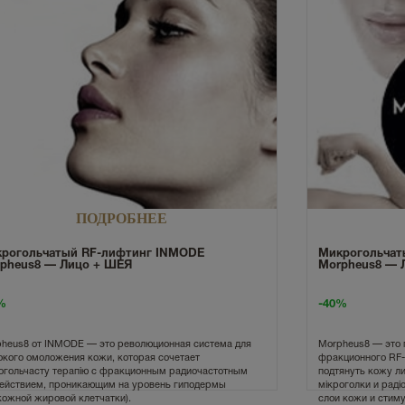
ПОДРОБНЕЕ
рогольчатый RF-лифтинг INMODE
Микрогольчат
pheus8 — Лицо + ШЕЯ
Morpheus8 — 
%
-40%
heus8 от INMODE — это революционная система для
Morpheus8 — это 
окого омоложения кожи, которая сочетает
фракционного RF-
огольчасту терапію с фракционным радиочастотным
подтянуть кожу ли
ействием, проникающим на уровень гиподермы
мікроголки и раді
кожной жировой клетчатки).
слои кожи и стим