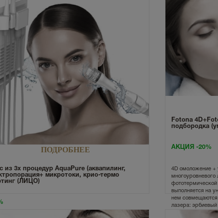
Fotona 4D+Fot
подбородка (у
АКЦИЯ -20%
ПОДРОБНЕЕ
с из 3х процедур AquaPure (аквапилинг,
4D омоложение + 
ктропорация+ микротоки, крио-термо
многоуровневого 
тинг (ЛИЦО)
фототермической 
выполняется на ун
нем совмещаются 
%
лазера: эрбиевый 