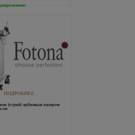
предложение:
ПОДРОБНЕЕ
жек (стрий) эрбиевым лазером
в.см