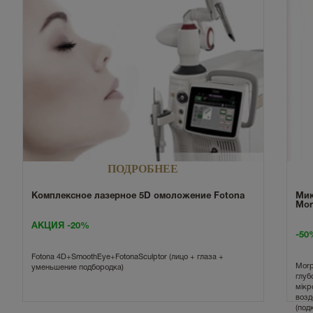
ПОДРОБНЕЕ
Комплексное лазерное 5D омоложение Fotona
Мик
Mor
АКЦИЯ -20%
-50
Fotona 4D+SmoothEye+FotonaSculptor (лицо + глаза +
Morp
уменьшение подбородка)
глуб
мікр
возд
(под