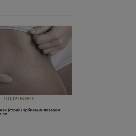
ПОДРОБНЕЕ
жек (стрий) эрбиевым лазером
в.см