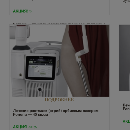
Dyna
АКЦИЯ! ✨
Radiesse — это когда красота строится не за счёт объёма, а
за счёт качества кожи и природных механизмов
омоложения. Препарат одобрен FDA.
ПОДРОБНЕЕ
Леч
Fon
Лечение растяжек (стрий) эрбиевым лазером
Fonona — 40 кв.см
АКЦ
АКЦИЯ -20%