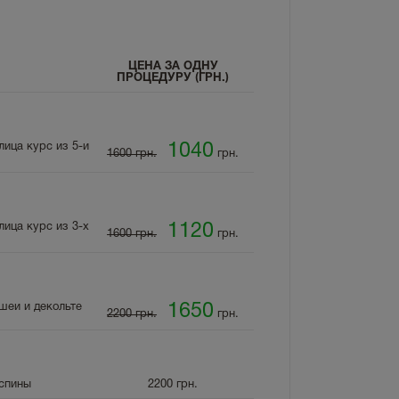
ЦЕНА ЗА ОДНУ
ПРОЦЕДУРУ (ГРН.)
ица курс из 5-и
1040
1600 грн.
грн.
ица курс из 3-х
1120
1600 грн.
грн.
шеи и декольте
1650
2200 грн.
грн.
 спины
2200
грн.