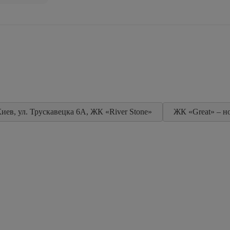
иев, ул. Трускавецка 6А, ЖК «River Stone»
ЖК «Great» – н