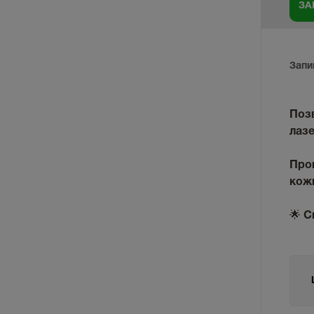
Запи
Поз
лазе
Про
кожи
🌟
С