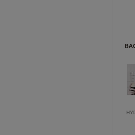
ВА
HY