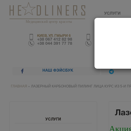
УСЛУГИ
Медицинский центр красоты
КИЕВ, УЛ. ГМЫРИ 6
КИЕВ, УЛ. ТРУСКАВЕ
+38 067 412 82 98
+38 067 226 67 70
+38 044 391 77 78
+38 044 390 01 03
НАШ ФЭЙСБУК
ГЛАВНАЯ
»
ЛАЗЕРНЫЙ КАРБОНОВЫЙ ПИЛИНГ ЛИЦА КУРС ИЗ 5-И П
Лаз
УСЛУГИ
Акци