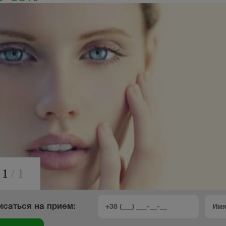
1
/
1
исаться на прием: