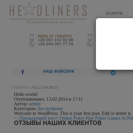
УСЛУГИ
Медицинский центр красоты
КИЕВ, УЛ. ГМЫРИ 6
КИЕВ, УЛ. ТРУСКАВЕ
+38 067 412 82 98
+38 067 226 67 70
+38 044 391 77 78
+38 044 390 01 03
НАШ ФЭЙСБУК
ГЛАВНАЯ
»
HELLO WORLD!
Hello world!
Опубликовано: 13.02.2014 в 17:11
Автор:
admin
Категории:
Без рубрики
Welcome to WordPress. This is your first post. Edit or delete it, 
<- Предыдущий пост: Online Poker Play Poker Games At Pok
ОТЗЫВЫ НАШИХ КЛИЕНТОВ