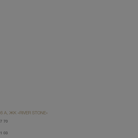
6 А, ЖК «RIVER STONE»
7 70
1 03