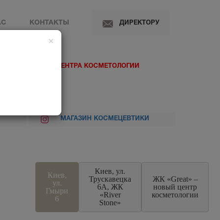
АС
КОНТАКТЫ
ДИРЕКТОРУ
×
 МЕДИЦИНСКОГО ЦЕНТРА КОСМЕТОЛОГИИ
МАГАЗИН КОСМЕЦЕВТИКИ
Киев, ул.
Киев,
Трускавецка
ЖК «Great» –
ул.
6А, ЖК
новый центр
Гмыри
«River
косметологии
6
Stone»