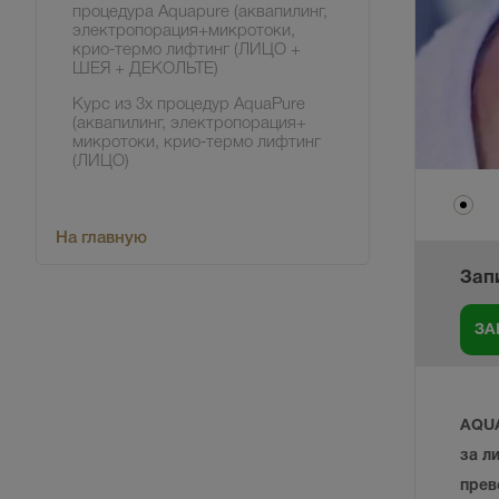
процедура Aquapure (аквапилинг,
электропорация+микротоки,
крио-термо лифтинг (ЛИЦО +
ШЕЯ + ДЕКОЛЬТЕ)
Курс из 3х процедур AquaPure
(аквапилинг, электропорация+
микротоки, крио-термо лифтинг
(ЛИЦО)
На главную
Зап
AQUA
за л
прев