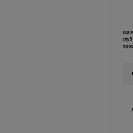
удал
глу
про