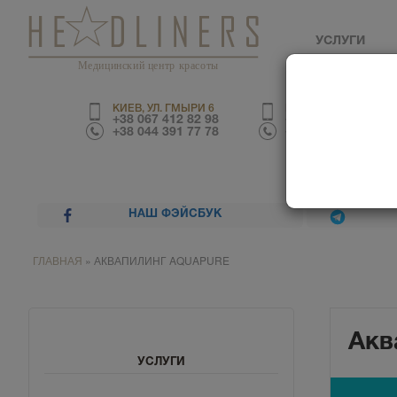
УСЛУГИ
Медицинский центр красоты
КИЕВ, УЛ. ГМЫРИ 6
КИЕВ, УЛ. ТРУСКАВЕ
+38 067 412 82 98
+38 067 226 67 70
+38 044 391 77 78
+38 044 390 01 03
НАШ ФЭЙСБУК
ГЛАВНАЯ
»
АКВАПИЛИНГ AQUAPURE
Акв
УСЛУГИ