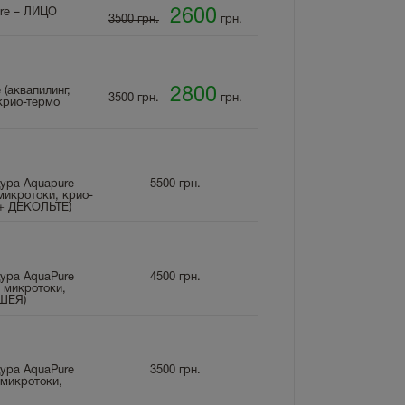
ure – ЛИЦО
2600
3500 грн.
грн.
 (аквапилинг,
2800
3500 грн.
грн.
крио-термо
ура Aquapure
5500
грн.
микротоки, крио-
+ ДЕКОЛЬТЕ)
ура AquaPure
4500
грн.
+ микротоки,
 ШЕЯ)
ура AquaPure
3500
грн.
 микротоки,