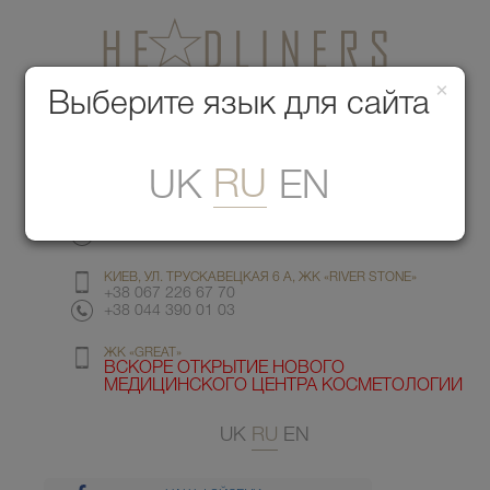
×
Медицинский центр красоты
Выберите язык для сайта
Меню
RU
UK
EN
КИЕВ, УЛ. ГМЫРИ 6
+38 067 412 82 98
+38 044 391 77 78
КИЕВ, УЛ. ТРУСКАВЕЦКАЯ 6 А, ЖК «RIVER STONE»
+38 067 226 67 70
+38 044 390 01 03
ЖК «GREAT»
ВСКОРЕ ОТКРЫТИЕ НОВОГО
МЕДИЦИНСКОГО ЦЕНТРА КОСМЕТОЛОГИИ
UK
RU
EN