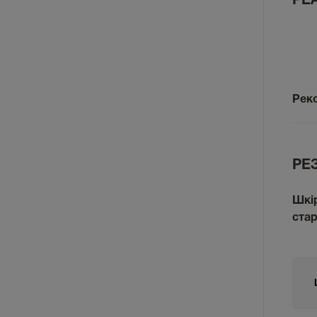
РЕА
Рек
РЕЗ
Шкір
стар