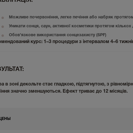
БІЛІТАЦІЯ:
Можливе почервоніння, легке печіння або набряк протягом
Уникати сонця, саун, активної косметики протягом кількох 
Обов’язкове використання сонцезахисту (SPF)
омендований курс:
1–3 процедури з інтервалом 4–6 тижні
УЛЬТАТ:
а в зоні декольте стає
гладкою, підтягнутою, з рівномі
іння значно зменшуються. Ефект триває
до 12 місяців
.
ЦЕНЫ