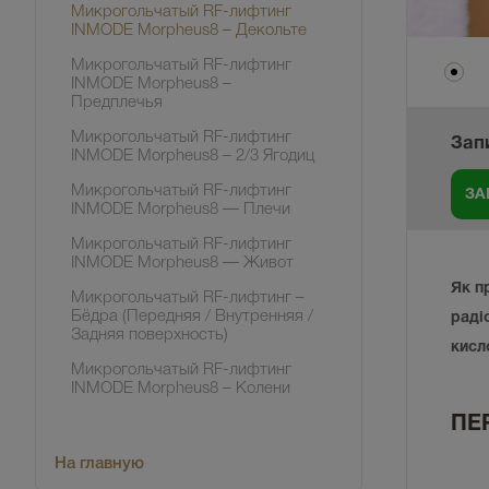
Микрогольчатый RF-лифтинг
INMODE Morpheus8 – Декольте
Микрогольчатый RF-лифтинг
INMODE Morpheus8 –
Предплечья
Микрогольчатый RF-лифтинг
Зап
INMODE Morpheus8 – 2/3 Ягодиц
Микрогольчатый RF-лифтинг
INMODE Morpheus8 — Плечи
Микрогольчатый RF-лифтинг
INMODE Morpheus8 — Живот
Як п
Микрогольчатый RF-лифтинг –
Бёдра (Передняя / Внутренняя /
раді
Задняя поверхность)
кисл
Микрогольчатый RF-лифтинг
INMODE Morpheus8 – Колени
ПЕ
На главную