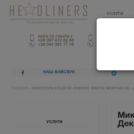
УСЛУГИ
Медицинский центр красоты
КИЕВ, УЛ. ГМЫРИ 6
КИЕВ, УЛ. ТРУСКАВЕ
+38 067 412 82 98
+38 067 226 67 70
+38 044 391 77 78
+38 044 390 01 03
НАШ ФЭЙСБУК
ГЛАВНАЯ
»
МИКРОГОЛЬЧАТЫЙ RF-ЛИФТИНГ INMODE MORPHEUS8 – 
Мик
Дек
УСЛУГИ