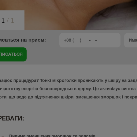
1
/
1
исаться на прием:
рацює процедура? Тонкі мікроголки проникають у шкіру на зада
очастотну енергію безпосередньо в дерму. Це активізує синтез 
оти, що веде до підтягнення шкіри, зменшення зморшок і покращ
РЕВАГИ:
Видиме зменшення зморшок та заломів