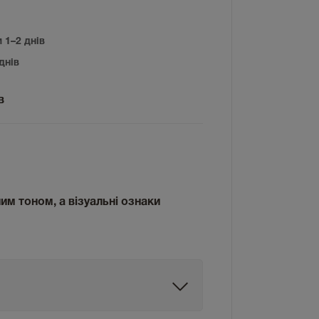
 1–2 днів
днів
в
рним тоном
, а візуальні ознаки