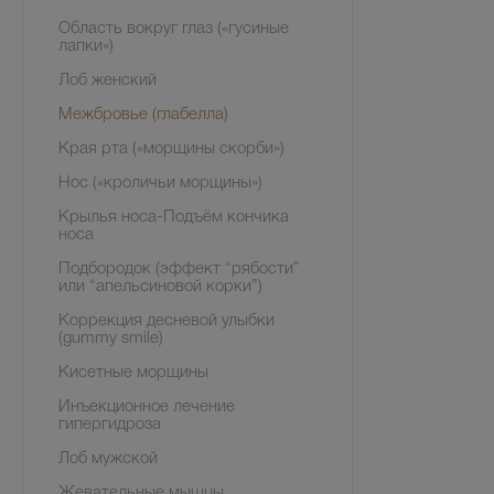
Область вокруг глаз («гусиные
лапки»)
Лоб женский
Межбровье (глабелла)
Края рта («морщины скорби»)
Нос («кроличьи морщины»)
Крылья носа-Подъём кончика
носа
Подбородок (эффект “рябости”
или “апельсиновой корки”)
Коррекция десневой улыбки
(gummy smile)
Кисетные морщины
Инъекционное лечение
гипергидроза
Лоб мужской
Жевательные мышцы