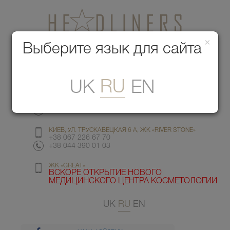
×
Медицинский центр красоты
Выберите язык для сайта
Меню
RU
UK
EN
КИЕВ, УЛ. ГМЫРИ 6
+38 067 412 82 98
+38 044 391 77 78
КИЕВ, УЛ. ТРУСКАВЕЦКАЯ 6 А, ЖК «RIVER STONE»
+38 067 226 67 70
+38 044 390 01 03
ЖК «GREAT»
ВСКОРЕ ОТКРЫТИЕ НОВОГО
МЕДИЦИНСКОГО ЦЕНТРА КОСМЕТОЛОГИИ
UK
RU
EN