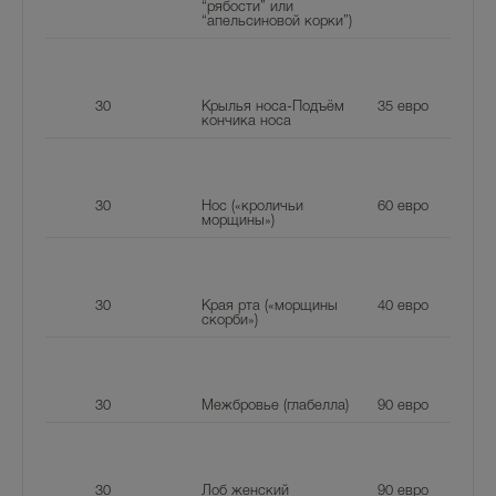
“рябости” или
“апельсиновой корки”)
30
Крылья носа-Подъём
35
евро
кончика носа
30
Нос («кроличьи
60
евро
морщины»)
30
Края рта («морщины
40
евро
скорби»)
30
Межбровье (глабелла)
90
евро
30
Лоб женский
90
евро