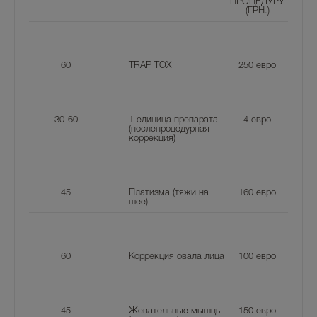
ПРОЦЕДУРУ
(ГРН.)
60
TRAP TOX
250
евро
30-60
1 единица препарата
4
евро
(послепроцедурная
коррекция)
45
Платизма (тяжи на
160
евро
шее)
60
Коррекция овала лица
100
евро
45
Жевательные мышцы
150
евро