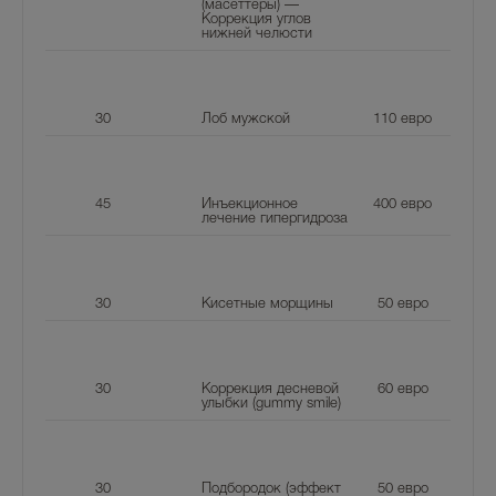
(масеттеры) —
Коррекция углов
нижней челюсти
30
Лоб мужской
110
евро
45
Инъекционное
400
евро
лечение гипергидроза
30
Кисетные морщины
50
евро
30
Коррекция десневой
60
евро
улыбки (gummy smile)
30
Подбородок (эффект
50
евро