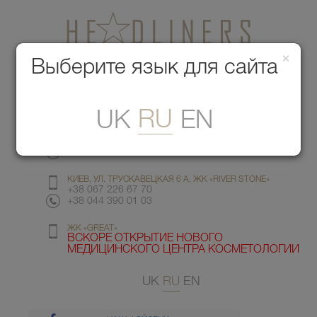
×
Медицинский центр красоты
Выберите язык для сайта
Меню
RU
UK
EN
КИЕВ, УЛ. ГМЫРИ 6
+38 067 412 82 98
+38 044 391 77 78
КИЕВ, УЛ. ТРУСКАВЕЦКАЯ 6 А, ЖК «RIVER STONE»
+38 067 226 67 70
+38 044 390 01 03
ЖК «GREAT»
ВСКОРЕ ОТКРЫТИЕ НОВОГО
МЕДИЦИНСКОГО ЦЕНТРА КОСМЕТОЛОГИИ
UK
RU
EN