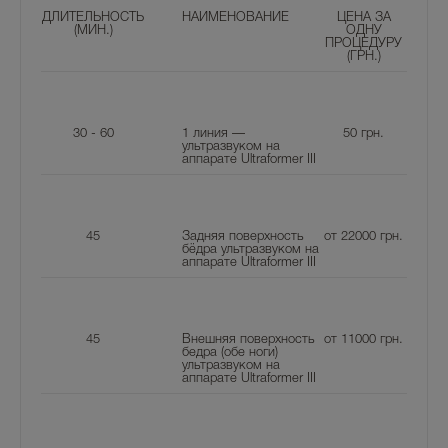
ДЛИТЕЛЬНОСТЬ
НАИМЕНОВАНИЕ
ЦЕНА ЗА
(МИН.)
ОДНУ
ПРОЦЕДУРУ
(ГРН.)
30 - 60
1 линия —
50
грн.
ультразвуком на
аппарате Ultraformer III
45
Задняя поверхность
от 22000
грн.
бёдра ультразвуком на
аппарате Ultraformer III
45
Внешняя поверхность
от 11000
грн.
бедра (обе ноги)
ультразвуком на
аппарате Ultraformer III