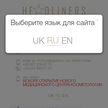
×
Медицинский центр красоты
Выберите язык для сайта
Меню
RU
UK
EN
КИЕВ, УЛ. ГМЫРИ 6
+38 067 412 82 98
+38 044 391 77 78
КИЕВ, УЛ. ТРУСКАВЕЦКАЯ 6 А, ЖК «RIVER STONE»
+38 067 226 67 70
+38 044 390 01 03
ЖК «GREAT»
ВСКОРЕ ОТКРЫТИЕ НОВОГО
МЕДИЦИНСКОГО ЦЕНТРА КОСМЕТОЛОГИИ
UK
RU
EN