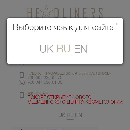
×
Медицинский центр красоты
Выберите язык для сайта
Меню
RU
UK
EN
КИЕВ, УЛ. ГМЫРИ 6
+38 067 412 82 98
+38 044 391 77 78
КИЕВ, УЛ. ТРУСКАВЕЦКАЯ 6 А, ЖК «RIVER STONE»
+38 067 226 67 70
+38 044 390 01 03
ЖК «GREAT»
ВСКОРЕ ОТКРЫТИЕ НОВОГО
МЕДИЦИНСКОГО ЦЕНТРА КОСМЕТОЛОГИИ
UK
RU
EN