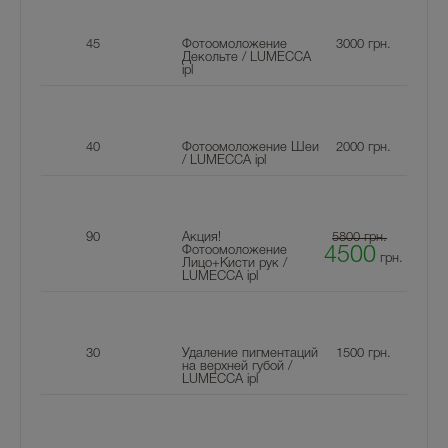
45
Фотоомоложение
3000
грн.
Декольте / LUMECCA
ipl
40
Фотоомоложение Шеи
2000
грн.
/ LUMECCA ipl
90
Акция!
5800 грн.
Фотоомоложение
4500
грн.
Лицо+Кисти рук /
LUMECCA ipl
30
Удаление пигментаций
1500
грн.
на верхней губой /
LUMECCA ipl