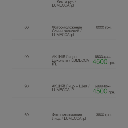
— Кисти рук /
LUMECCA ipl
60
Фотоомоложение
6000
грн.
Спины женской /
LUMECCA ipl
90
АКЦИЯ! Лицо +
6800 грн.
Декольте / LUMECCA
4500
грн.
IPL
90
АКЦИЯ! Лицо + Шея /
5800 грн.
LUMECCA IPL
4500
грн.
60
Фотоомоложение
3800
грн.
Лица / LUMECCA ipl