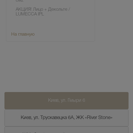
см2
АКЦИЯ! Лицо + Декольте /
LUMECCA IPL
На главную
Киев, ул. Гмыри 6
Киев, ул. Трускавецка 6А, ЖК «River Stone»