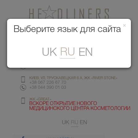
×
Медицинский центр красоты
Выберите язык для сайта
Меню
RU
UK
EN
КИЕВ, УЛ. ГМЫРИ 6
+38 067 412 82 98
+38 044 391 77 78
КИЕВ, УЛ. ТРУСКАВЕЦКАЯ 6 А, ЖК «RIVER STONE»
+38 067 226 67 70
+38 044 390 01 03
ЖК «GREAT»
ВСКОРЕ ОТКРЫТИЕ НОВОГО
МЕДИЦИНСКОГО ЦЕНТРА КОСМЕТОЛОГИИ
UK
RU
EN