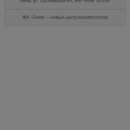
Киев, ул. Трускавецка 6А, ЖК «River Stone»
ЖК «Great» – новый центр косметологии