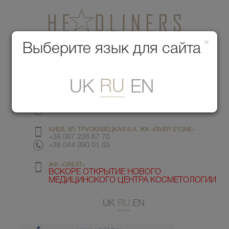
×
Медицинский центр красоты
Выберите язык для сайта
Меню
RU
UK
EN
КИЕВ, УЛ. ГМЫРИ 6
+38 067 412 82 98
+38 044 391 77 78
КИЕВ, УЛ. ТРУСКАВЕЦКАЯ 6 А, ЖК «RIVER STONE»
+38 067 226 67 70
+38 044 390 01 03
ЖК «GREAT»
ВСКОРЕ ОТКРЫТИЕ НОВОГО
МЕДИЦИНСКОГО ЦЕНТРА КОСМЕТОЛОГИИ
UK
RU
EN