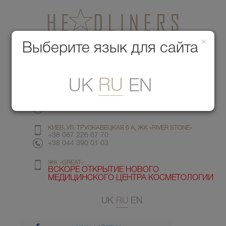
×
Медицинский центр красоты
Выберите язык для сайта
Меню
RU
UK
EN
КИЕВ, УЛ. ГМЫРИ 6
+38 067 412 82 98
+38 044 391 77 78
КИЕВ, УЛ. ТРУСКАВЕЦКАЯ 6 А, ЖК «RIVER STONE»
+38 067 226 67 70
+38 044 390 01 03
ЖК «GREAT»
ВСКОРЕ ОТКРЫТИЕ НОВОГО
МЕДИЦИНСКОГО ЦЕНТРА КОСМЕТОЛОГИИ
UK
RU
EN