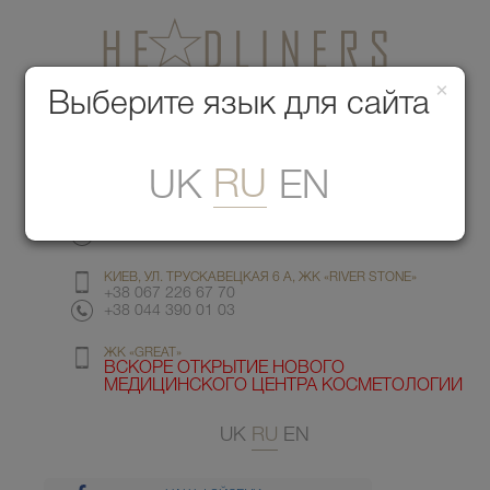
×
Медицинский центр красоты
Выберите язык для сайта
Меню
RU
UK
EN
КИЕВ, УЛ. ГМЫРИ 6
+38 067 412 82 98
+38 044 391 77 78
КИЕВ, УЛ. ТРУСКАВЕЦКАЯ 6 А, ЖК «RIVER STONE»
+38 067 226 67 70
+38 044 390 01 03
ЖК «GREAT»
ВСКОРЕ ОТКРЫТИЕ НОВОГО
МЕДИЦИНСКОГО ЦЕНТРА КОСМЕТОЛОГИИ
UK
RU
EN