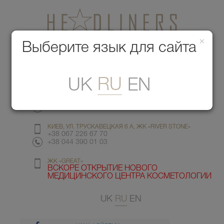
×
Медицинский центр красоты
Выберите язык для сайта
Меню
RU
UK
EN
КИЕВ, УЛ. ГМЫРИ 6
+38 067 412 82 98
+38 044 391 77 78
КИЕВ, УЛ. ТРУСКАВЕЦКАЯ 6 А, ЖК «RIVER STONE»
+38 067 226 67 70
+38 044 390 01 03
ЖК «GREAT»
ВСКОРЕ ОТКРЫТИЕ НОВОГО
МЕДИЦИНСКОГО ЦЕНТРА КОСМЕТОЛОГИИ
UK
RU
EN