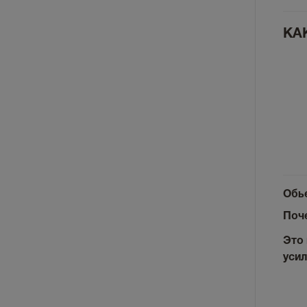
КА
Обь
Поче
Это 
усил