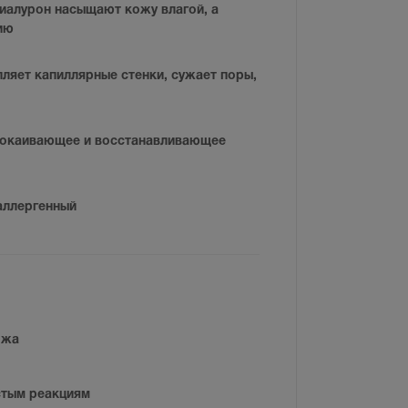
гиалурон насыщают кожу влагой, а
ию
ляет капиллярные стенки, сужает поры,
окаивающее и восстанавливающее
аллергенный
ожа
стым реакциям