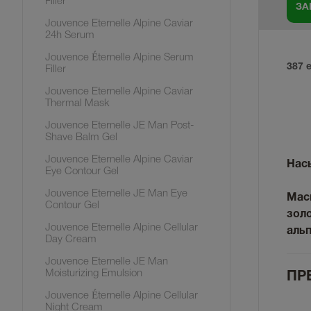
Filler
Jouvence Eternelle Alpine Caviar
24h Serum
Jouvence Éternelle Alpine Serum
387 
Filler
Jouvence Eternelle Alpine Caviar
Thermal Mask
Jouvence Eternelle JE Man Post-
Shave Balm Gel
Jouvence Eternelle Alpine Caviar
Нас
Eye Contour Gel
Jouvence Eternelle JE Man Eye
Маск
Contour Gel
золо
Jouvence Eternelle Alpine Cellular
альп
Day Cream
Jouvence Eternelle JE Man
Moisturizing Emulsion
ПР
Jouvence Éternelle Alpine Cellular
Night Cream