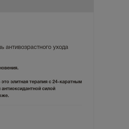
шь антивозрастного ухода
новения.
 — это элитная терапия с 24-каратным
я антиоксидантной силой
оже.