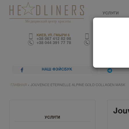
УСЛУГИ
Медицинский центр красоты
КИЕВ, УЛ. ГМЫРИ 6
КИЕВ, УЛ. ТРУСКАВЕ
+38 067 412 82 98
+38 067 226 67 70
+38 044 391 77 78
+38 044 390 01 03
НАШ ФЭЙСБУК
ГЛАВНАЯ
»
JOUVENCE ETERNELLE ALPINE GOLD COLLAGEN MASK
Jou
УСЛУГИ