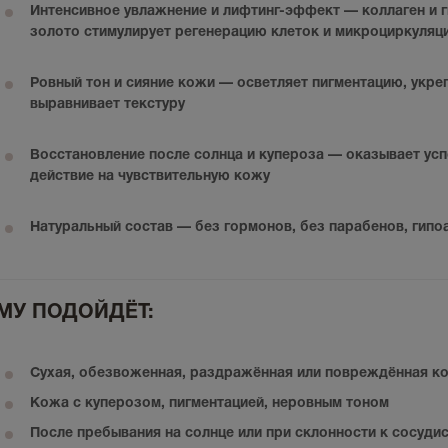
Интенсивное увлажнение и лифтинг-эффект
— коллаген и 
золото стимулирует регенерацию клеток и микроциркуляц
Ровный тон и сияние кожи
— осветляет пигментацию, укреп
выравнивает текстуру
Восстановление после солнца и купероза
— оказывает усп
действие на чувствительную кожу
Натуральный состав
— без гормонов, без парабенов, гипо
МУ ПОДОЙДЁТ:
Сухая, обезвоженная, раздражённая или повреждённая к
Кожа с куперозом, пигментацией, неровным тоном
После пребывания на солнце или при склонности к сосуди