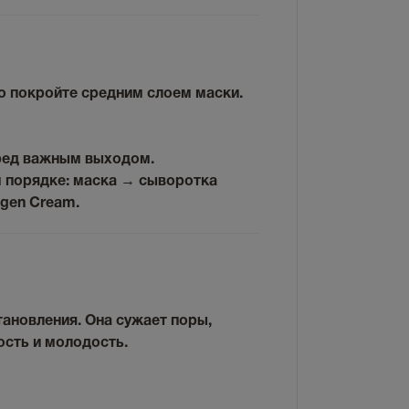
о покройте средним слоем маски.
еред важным выходом.
 порядке:
маска → сыворотка
agen Cream.
тановления. Она сужает поры,
ость и молодость.