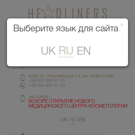
×
Медицинский центр красоты
Выберите язык для сайта
Меню
RU
UK
EN
КИЕВ, УЛ. ГМЫРИ 6
+38 067 412 82 98
+38 044 391 77 78
КИЕВ, УЛ. ТРУСКАВЕЦКАЯ 6 А, ЖК «RIVER STONE»
+38 067 226 67 70
+38 044 390 01 03
ЖК «GREAT»
ВСКОРЕ ОТКРЫТИЕ НОВОГО
МЕДИЦИНСКОГО ЦЕНТРА КОСМЕТОЛОГИИ
UK
RU
EN