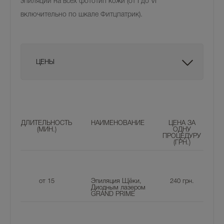
эпиляции на всех фототип кожи (от I до VI
включительно по шкале Фитцпатрик).
ЦЕНЫ
ДЛИТЕЛЬНОСТЬ
НАИМЕНОВАНИЕ
ЦЕНА ЗА
(МИН.)
ОДНУ
ПРОЦЕДУРУ
(ГРН.)
от 15
Эпиляция Щёки,
240
грн.
Диодным лазером
GRAND PRIME