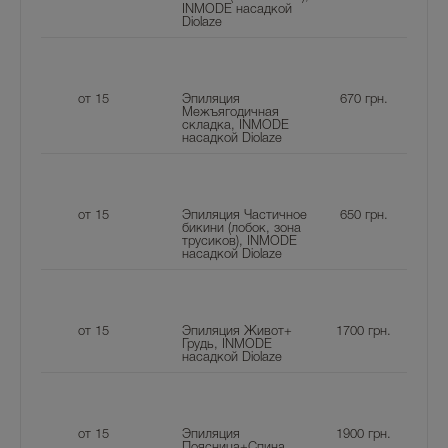
INMODE насадкой
Diolaze
от 15
Эпиляция
670
грн.
Межъягодичная
складка, INMODE
насадкой Diolaze
от 15
Эпиляция Частичное
650
грн.
бикини (лобок, зона
трусиков), INMODE
насадкой Diolaze
от 15
Эпиляция Живот+
1700
грн.
Грудь, INMODE
насадкой Diolaze
от 15
Эпиляция
1900
грн.
Поясница+Спина ,