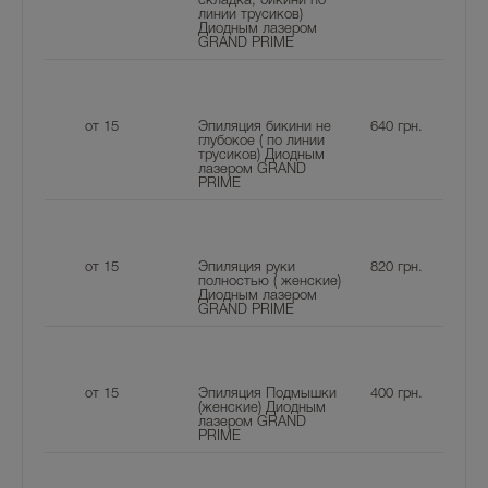
складка, бикини по
линии трусиков)
Диодным лазером
GRAND PRIME
от 15
Эпиляция бикини не
640
грн.
глубокое ( по линии
трусиков) Диодным
лазером GRAND
PRIME
от 15
Эпиляция руки
820
грн.
полностью ( женские)
Диодным лазером
GRAND PRIME
от 15
Эпиляция Подмышки
400
грн.
(женские) Диодным
лазером GRAND
PRIME