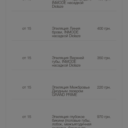
INMODE насадкой
Diolaze
от 15
Эпиляция Линия
400
грн.
брови, INMODE
насадкой Diolaze
от 15
Эпиляция Верхней
350
грн.
губы, INMODE
насадкой Diolaze
от 15
Эпиляция Межбровье
220
грн.
Диодным лазером
GRAND PRIME
от 15
Эпиляция глубокое
970
грн.
бикини (половые губы,
лобок, межъягодичная