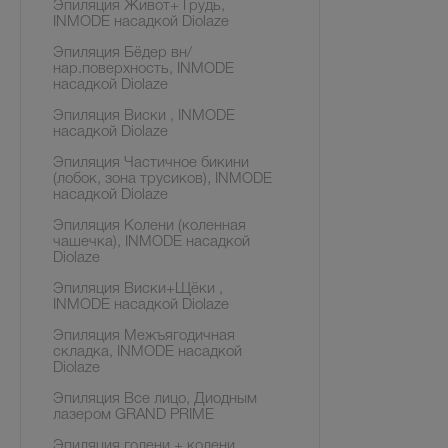
Эпиляция Живот+ Грудь,
INMODE насадкой Diolaze
Эпиляция Бёдер вн/
нар.поверхность, INMODE
насадкой Diolaze
Эпиляция Виски , INMODE
насадкой Diolaze
Эпиляция Частичное бикини
(лобок, зона трусиков), INMODE
насадкой Diolaze
Эпиляция Колени (коленная
чашечка), INMODE насадкой
Diolaze
Эпиляция Виски+Щёки ,
INMODE насадкой Diolaze
Эпиляция Межъягодичная
складка, INMODE насадкой
Diolaze
Эпиляция Все лицо, Диодным
лазером GRAND PRIME
Эпиляция голени + колени