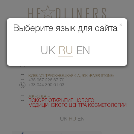
×
Медицинский центр красоты
Выберите язык для сайта
Меню
RU
UK
EN
КИЕВ, УЛ. ГМЫРИ 6
+38 067 412 82 98
+38 044 391 77 78
КИЕВ, УЛ. ТРУСКАВЕЦКАЯ 6 А, ЖК «RIVER STONE»
+38 067 226 67 70
+38 044 390 01 03
ЖК «GREAT»
ВСКОРЕ ОТКРЫТИЕ НОВОГО
МЕДИЦИНСКОГО ЦЕНТРА КОСМЕТОЛОГИИ
UK
RU
EN