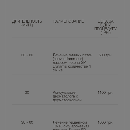
ДЛИТЕЛЬНОСТЬ
НАИМЕНОВАНИЕ
ЦЕНА ЗА
(МИН.)
ОДНУ
ПРОЦЕДУРУ
(ГРН.)
30 - 60
Лечение винных пятен
500
грн.
(naevus flammeus)
лазером Fotona SP
Dynamis количестве 1
см.кв.
30
Консультация
1100
грн.
дерматолога с
дерматоскопией
30 - 60
Лечение гемангиом
1800
грн.
10-15 см2 эрбиевым