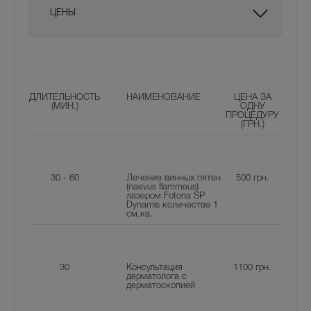
ЦЕНЫ
ДЛИТЕЛЬНОСТЬ
НАИМЕНОВАНИЕ
ЦЕНА ЗА
(МИН.)
ОДНУ
ПРОЦЕДУРУ
(ГРН.)
30 - 60
Лечение винных пятен
500
грн.
(naevus flammeus)
лазером Fotona SP
Dynamis количестве 1
см.кв.
30
Консультация
1100
грн.
дерматолога с
дерматоскопией