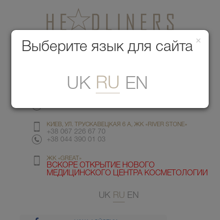
×
Медицинский центр красоты
Выберите язык для сайта
Меню
RU
UK
EN
КИЕВ, УЛ. ГМЫРИ 6
+38 067 412 82 98
+38 044 391 77 78
КИЕВ, УЛ. ТРУСКАВЕЦКАЯ 6 А, ЖК «RIVER STONE»
+38 067 226 67 70
+38 044 390 01 03
ЖК «GREAT»
ВСКОРЕ ОТКРЫТИЕ НОВОГО
МЕДИЦИНСКОГО ЦЕНТРА КОСМЕТОЛОГИИ
UK
RU
EN