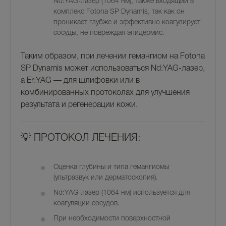
Nd:YAG-лазер (1064 нм)
, также входящий в
комплекс Fotona SP Dynamis, так как он
проникает глубже и
эффективно коагулирует
сосуды
, не повреждая эпидермис.
Таким образом, при лечении гемангиом на
Fotona
SP Dynamis
может использоваться
Nd:YAG-лазер
,
а
Er:YAG — для шлифовки
или в
комбинированных протоколах для улучшения
результата и регенерации кожи.
💡 ПРОТОКОЛ ЛЕЧЕНИЯ:
Оценка глубины и типа гемангиомы
(ультразвук или дерматоскопия).
Nd:YAG-лазер (1064 нм)
используется для
коагуляции сосудов.
При необходимости поверхностной