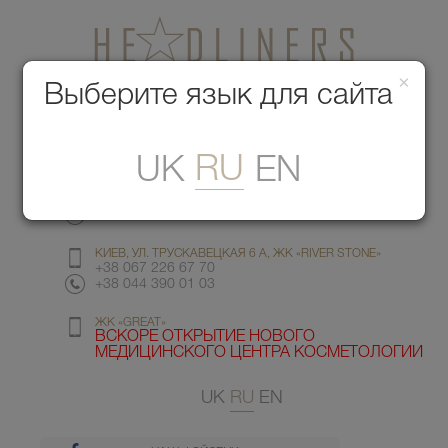
×
Медицинский центр красоты
Выберите язык для сайта
Меню
RU
UK
EN
КИЕВ, УЛ. ГМЫРИ 6
+38 067 412 82 98
+38 044 391 77 78
КИЕВ, УЛ. ТРУСКАВЕЦКАЯ 6 А, ЖК «RIVER STONE»
+38 067 226 67 70
+38 044 390 01 03
ЖК «GREAT»
ВСКОРЕ ОТКРЫТИЕ НОВОГО
МЕДИЦИНСКОГО ЦЕНТРА КОСМЕТОЛОГИИ
UK
RU
EN