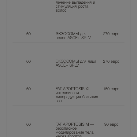
лечение выпадения и
стимуляция роста
волос
60
ЭКЗОСОМЫ для
270
евро
волос ASCE+ SRLV
60
ЭКЗОСОМЫ для лица
270
евро
ASCE+ SRLV
60
FAT APOPTOSIS XL —
150
евро
интенсивная
липоредукция больших
зон
60
FAT APOPTOSIS M —
90
евро
безопасное
моделирование тела
через апоптоз