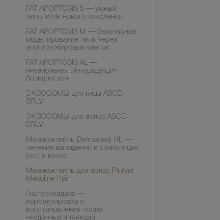
FAT APOPTOSIS S — умный
липолитик нового поколения
FAT APOPTOSIS M — безопасное
моделирование тела через
апоптоз жировых клеток
FAT APOPTOSIS XL —
интенсивная липоредукция
больших зон
ЭКЗОСОМЫ для лица ASCE+
SRLV
ЭКЗОСОМЫ для волос ASCE+
SRLV
Мезококтейль Dermaheal HL —
лечение выпадения и стимуляция
роста волос
Мезококтейль для волос Pluryal
Mesoline Hair
Гиалуронидаза —
корректировка и
восстановление после
неудачных инъекций