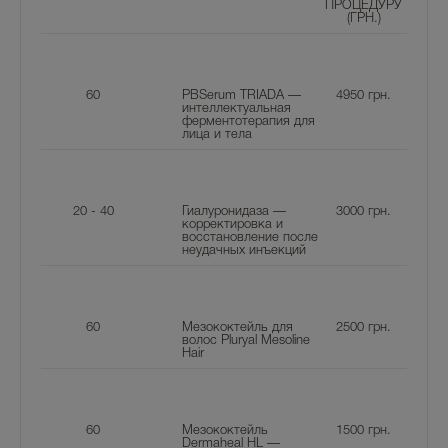
ПРОЦЕДУРУ
(ГРН.)
60
PBSerum TRIADA —
4950
грн.
интеллектуальная
ферментотерапия для
лица и тела
20 - 40
Гиалуронидаза —
3000
грн.
корректировка и
восстановление после
неудачных инъекций
60
Мезококтейль для
2500
грн.
волос Pluryal Mesoline
Hair
60
Мезококтейль
1500
грн.
Dermaheal HL —