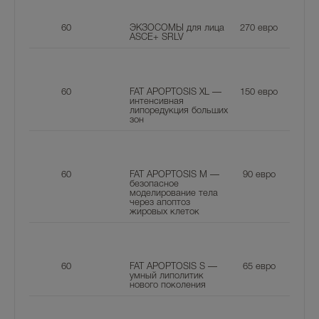
60
ЭКЗОСОМЫ для лица
270
евро
ASCE+ SRLV
60
FAT APOPTOSIS XL —
150
евро
интенсивная
липоредукция больших
зон
60
FAT APOPTOSIS M —
90
евро
безопасное
моделирование тела
через апоптоз
жировых клеток
60
FAT APOPTOSIS S —
65
евро
умный липолитик
нового поколения