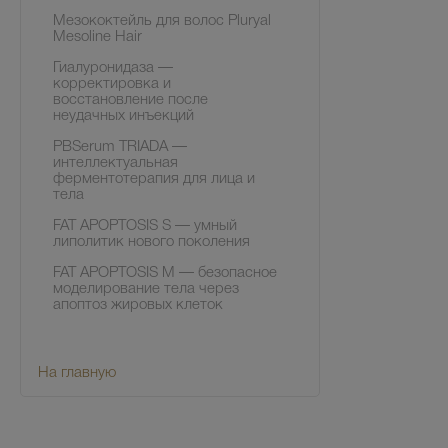
Мезококтейль для волос Pluryal
Mesoline Hair
Гиалуронидаза —
корректировка и
восстановление после
неудачных инъекций
PBSerum TRIADA —
интеллектуальная
ферментотерапия для лица и
тела
FAT APOPTOSIS S — умный
липолитик нового поколения
FAT APOPTOSIS M — безопасное
моделирование тела через
апоптоз жировых клеток
На главную