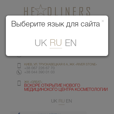
×
Медицинский центр красоты
Выберите язык для сайта
Меню
RU
UK
EN
КИЕВ, УЛ. ГМЫРИ 6
+38 067 412 82 98
+38 044 391 77 78
КИЕВ, УЛ. ТРУСКАВЕЦКАЯ 6 А, ЖК «RIVER STONE»
+38 067 226 67 70
+38 044 390 01 03
ЖК «GREAT»
ВСКОРЕ ОТКРЫТИЕ НОВОГО
МЕДИЦИНСКОГО ЦЕНТРА КОСМЕТОЛОГИИ
UK
RU
EN