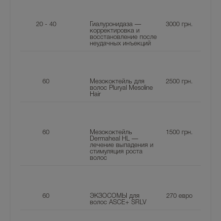
20 - 40
Гиалуронидаза —
3000
грн.
корректировка и
восстановление после
неудачных инъекций
60
Мезококтейль для
2500
грн.
волос Pluryal Mesoline
Hair
60
Мезококтейль
1500
грн.
Dermaheal HL —
лечение выпадения и
стимуляция роста
волос
60
ЭКЗОСОМЫ для
270
евро
волос ASCE+ SRLV