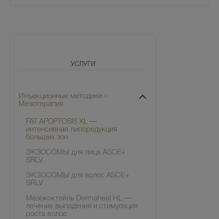
УСЛУГИ
Инъекционные методики -
Мезотерапия
FAT APOPTOSIS XL —
интенсивная липоредукция
больших зон
ЭКЗОСОМЫ для лица ASCE+
SRLV
ЭКЗОСОМЫ для волос ASCE+
SRLV
Мезококтейль Dermaheal HL —
лечение выпадения и стимуляция
роста волос