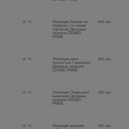
от 15
Эпиляция бикини не
640
грн.
глубокое ( по линии
трусиков) Диодным
лазером GRAND
PRIME
от 15
Эпиляция руки
820
грн.
полностью ( женские)
Диодным лазером
GRAND PRIME
от 15
Эпиляция Подмышки
400
грн.
(женские) Диодным
лазером GRAND
PRIME
от 15
Эпиляция верхняя
250
грн.