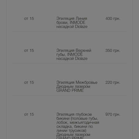
от 15
Эпиляция Линия
400
грн.
брови, INMODE
насадкой Diolaze
от 15
Эпиляция Верхней
350
грн.
губы, INMODE
насадкой Diolaze
от 15
Эпиляция Межбровье
220
грн.
Диодным лазером
GRAND PRIME
от 15
Эпиляция глубокое
970
грн.
бикини (половые губы,
лобок, межъягодичная
складка, бикини по
линии трусиков)
Диодным лазером
GRAND PRIME