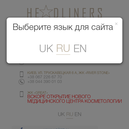
×
Медицинский центр красоты
Выберите язык для сайта
Меню
RU
UK
EN
КИЕВ, УЛ. ГМЫРИ 6
+38 067 412 82 98
+38 044 391 77 78
КИЕВ, УЛ. ТРУСКАВЕЦКАЯ 6 А, ЖК «RIVER STONE»
+38 067 226 67 70
+38 044 390 01 03
ЖК «GREAT»
ВСКОРЕ ОТКРЫТИЕ НОВОГО
МЕДИЦИНСКОГО ЦЕНТРА КОСМЕТОЛОГИИ
UK
RU
EN