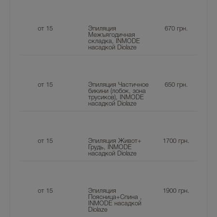
от 15
Эпиляция
670
грн.
Межъягодичная
складка, INMODE
насадкой Diolaze
от 15
Эпиляция Частичное
650
грн.
бикини (лобок, зона
трусиков), INMODE
насадкой Diolaze
от 15
Эпиляция Живот+
1700
грн.
Грудь, INMODE
насадкой Diolaze
от 15
Эпиляция
1900
грн.
Поясница+Спина ,
INMODE насадкой
Diolaze