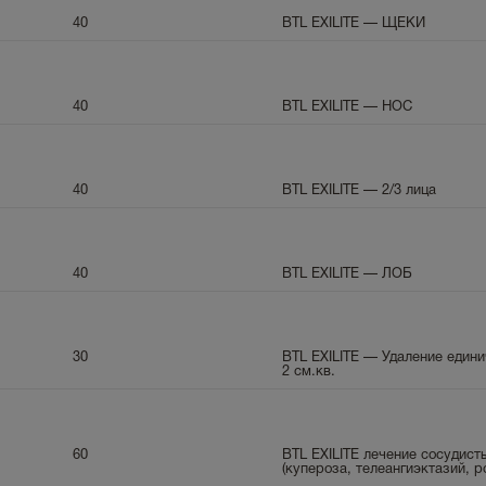
40
BTL EXILITE — ЩЕКИ
40
BTL EXILITE — НОС
40
BTL EXILITE — 2/3 лица
40
BTL EXILITE — ЛОБ
30
BTL EXILITE — Удаление едини
2 см.кв.
60
BTL EXILITE лечение сосудис
(купероза, телеангиэктазий, р