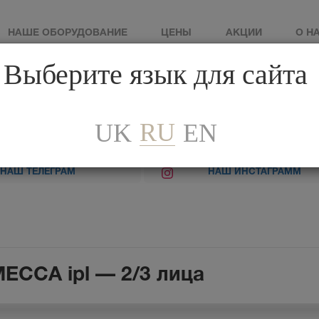
НАШЕ ОБОРУДОВАНИЕ
ЦЕНЫ
АКЦИИ
О Н
Выберите язык для сайта
ЦКАЯ 6 А, ЖК «RIVER STONE»
ЖК «GREAT»
ВСКОРЕ ОТКРЫТИЕ НОВОГО
RU
UK
EN
UK
RU
EN
НАШ ТЕЛЕГРАМ
НАШ ИНСТАГРАММ
ECCA ipl — 2/3 лица