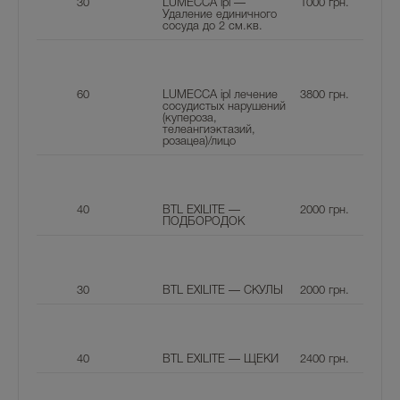
30
LUMECCA ipl —
1000
грн.
Удаление единичного
сосуда до 2 см.кв.
60
LUMECCA ipl лечение
3800
грн.
сосудистых нарушений
(купероза,
телеангиэктазий,
розацеа)/лицо
40
BTL EXILITE —
2000
грн.
ПОДБОРОДОК
30
BTL EXILITE — СКУЛЫ
2000
грн.
40
BTL EXILITE — ЩЕКИ
2400
грн.