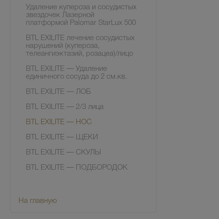
Удаление купероза и сосудистых
звездочек Лазерной
платформой Palomar StarLux 500
BTL EXILITE лечение сосудистых
нарушений (купероза,
телеангиэктазий, розацеа)/лицо
BTL EXILITE — Удаление
единичного сосуда до 2 см.кв.
BTL EXILITE — ЛОБ
BTL EXILITE — 2/3 лица
BTL EXILITE — НОС
BTL EXILITE — ЩЕКИ
BTL EXILITE — СКУЛЫ
BTL EXILITE — ПОДБОРОДОК
На главную