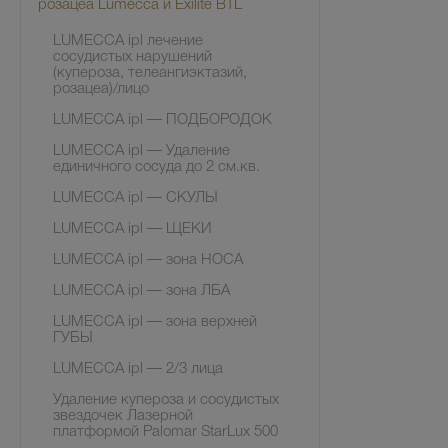
розацеа Lumecca и Exilite BTL
LUMECCA ipl лечение
сосудистых нарушений
(купероза, телеангиэктазий,
розацеа)/лицо
LUMECCA ipl — ПОДБОРОДОК
LUMECCA ipl — Удаление
единичного сосуда до 2 см.кв.
LUMECCA ipl — СКУЛЫ
LUMECCA ipl — ЩЕКИ
LUMECCA ipl — зона НОСА
LUMECCA ipl — зона ЛБА
LUMECCA ipl — зона верхней
ГУБЫ
LUMECCA ipl — 2/3 лица
Удаление купероза и сосудистых
звездочек Лазерной
платформой Palomar StarLux 500