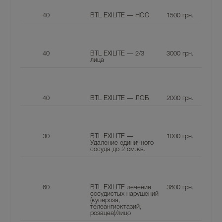
40
BTL EXILITE — НОС
1500
грн.
40
BTL EXILITE — 2/3
3000
грн.
лица
40
BTL EXILITE — ЛОБ
2000
грн.
30
BTL EXILITE —
1000
грн.
Удаление единичного
сосуда до 2 см.кв.
60
BTL EXILITE лечение
3800
грн.
сосудистых нарушений
(купероза,
телеангиэктазий,
розацеа)/лицо