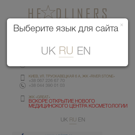
×
Медицинский центр красоты
Выберите язык для сайта
Меню
RU
UK
EN
КИЕВ, УЛ. ГМЫРИ 6
+38 067 412 82 98
+38 044 391 77 78
КИЕВ, УЛ. ТРУСКАВЕЦКАЯ 6 А, ЖК «RIVER STONE»
+38 067 226 67 70
+38 044 390 01 03
ЖК «GREAT»
ВСКОРЕ ОТКРЫТИЕ НОВОГО
МЕДИЦИНСКОГО ЦЕНТРА КОСМЕТОЛОГИИ
UK
RU
EN