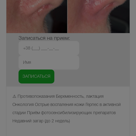
Записаться на прием:
⚠️ Противопоказания Беременность, лактация
Онкология Острые воспаления кожи Герпес в активной
стадии Приём фотосенсибилизирующих препаратов
Недавний загар (до 2 недель)