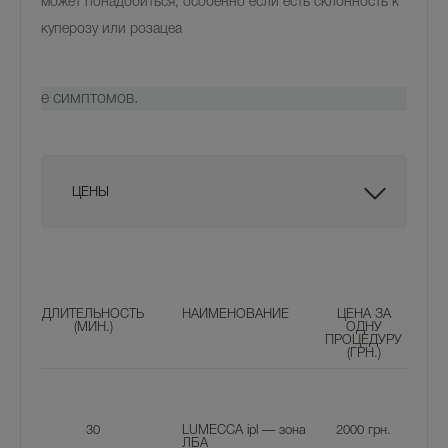
может понадобиться, особенно если есть склонность к
куперозу или розацеа
е симптомов.
ЦЕНЫ
ДЛИТЕЛЬНОСТЬ
НАИМЕНОВАНИЕ
ЦЕНА ЗА
(МИН.)
ОДНУ
ПРОЦЕДУРУ
(ГРН.)
30
LUMECCA ipl — зона
2000
грн.
ЛБА