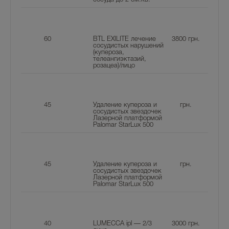
60
BTL EXILITE лечение
3800
грн.
сосудистых нарушений
(купероза,
телеангиэктазий,
розацеа)/лицо
45
Удаление купероза и
грн.
сосудистых звездочек
Лазерной платформой
Palomar StarLux 500
45
Удаление купероза и
грн.
сосудистых звездочек
Лазерной платформой
Palomar StarLux 500
40
LUMECCA ipl — 2/3
3000
грн.