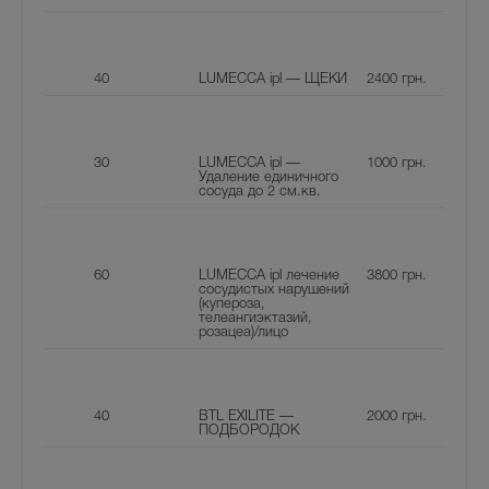
40
LUMECCA ipl — ЩЕКИ
2400
грн.
30
LUMECCA ipl —
1000
грн.
Удаление единичного
сосуда до 2 см.кв.
60
LUMECCA ipl лечение
3800
грн.
сосудистых нарушений
(купероза,
телеангиэктазий,
розацеа)/лицо
40
BTL EXILITE —
2000
грн.
ПОДБОРОДОК