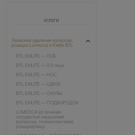
УСЛУГИ
Лазерное удаление купероза,
розацеа Lumecca и Exilite BTL
BTL EXILITE — ЛОБ
BTL EXILITE — 2/3 лица
BTL EXILITE — НОС
BTL EXILITE — ЩЕКИ
BTL EXILITE — СКУЛЫ
BTL EXILITE — ПОДБОРОДОК
LUMECCA ipl лечение
сосудистых нарушений
(купероза, телеангиэктазий,
розацеа)/лицо