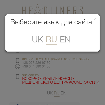
×
Медицинский центр красоты
Выберите язык для сайта
Меню
RU
UK
EN
КИЕВ, УЛ. ГМЫРИ 6
+38 067 412 82 98
+38 044 391 77 78
КИЕВ, УЛ. ТРУСКАВЕЦКАЯ 6 А, ЖК «RIVER STONE»
+38 067 226 67 70
+38 044 390 01 03
ЖК «GREAT»
ВСКОРЕ ОТКРЫТИЕ НОВОГО
МЕДИЦИНСКОГО ЦЕНТРА КОСМЕТОЛОГИИ
UK
RU
EN