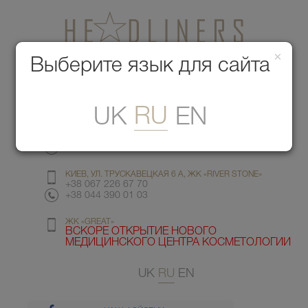
×
Медицинский центр красоты
Выберите язык для сайта
Меню
RU
UK
EN
КИЕВ, УЛ. ГМЫРИ 6
+38 067 412 82 98
+38 044 391 77 78
КИЕВ, УЛ. ТРУСКАВЕЦКАЯ 6 А, ЖК «RIVER STONE»
+38 067 226 67 70
+38 044 390 01 03
ЖК «GREAT»
ВСКОРЕ ОТКРЫТИЕ НОВОГО
МЕДИЦИНСКОГО ЦЕНТРА КОСМЕТОЛОГИИ
UK
RU
EN