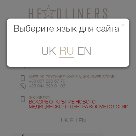
×
Медицинский центр красоты
Выберите язык для сайта
Меню
RU
UK
EN
КИЕВ, УЛ. ГМЫРИ 6
+38 067 412 82 98
+38 044 391 77 78
КИЕВ, УЛ. ТРУСКАВЕЦКАЯ 6 А, ЖК «RIVER STONE»
+38 067 226 67 70
+38 044 390 01 03
ЖК «GREAT»
ВСКОРЕ ОТКРЫТИЕ НОВОГО
МЕДИЦИНСКОГО ЦЕНТРА КОСМЕТОЛОГИИ
UK
RU
EN