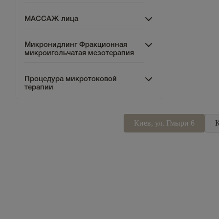
МАССАЖ лица
Микронидлинг Фракционная
микроигольчатая мезотерапия
Процедура микротоковой
терапии
Киев, ул. Гмыри 6
К