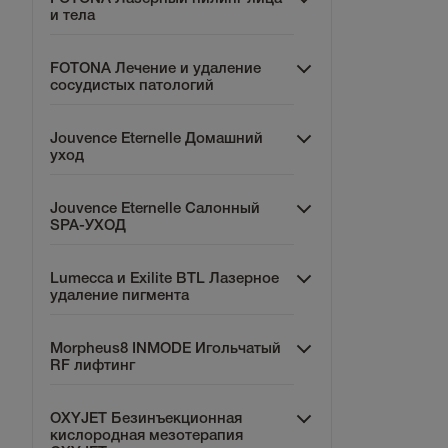
и тела
FOTONA Лечение и удаление
сосудистых патологий
Jouvence Eternelle Домашний
уход
Jouvence Eternelle Салонный
SPA-УХОД
Lumecca и Exilite BTL Лазерное
удаление пигмента
Morpheus8 INMODE Игольчатый
RF лифтинг
OXYJET Безинъекционная
кислородная мезотерапия