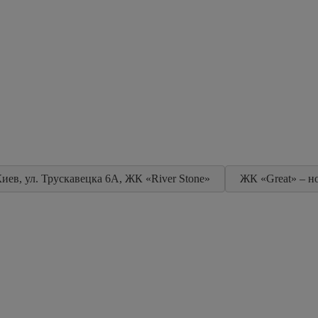
иев, ул. Трускавецка 6А, ЖК «River Stone»
ЖК «Great» – н