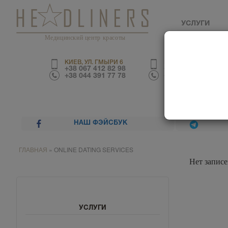
УСЛУГИ
Медицинский центр красоты
КИЕВ, УЛ. ГМЫРИ 6
КИЕВ, УЛ. ТРУСКАВЕ
+38 067 412 82 98
+38 067 226 67 70
+38 044 391 77 78
+38 044 390 01 03
НАШ ФЭЙСБУК
ГЛАВНАЯ
»
ONLINE DATING SERVICES
Нет записе
УСЛУГИ