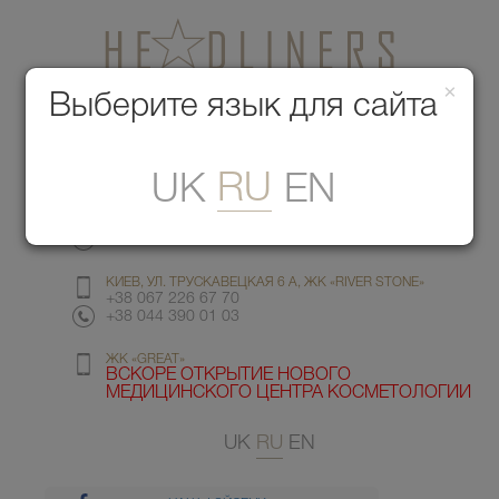
×
Медицинский центр красоты
Выберите язык для сайта
Меню
RU
UK
EN
КИЕВ, УЛ. ГМЫРИ 6
+38 067 412 82 98
+38 044 391 77 78
КИЕВ, УЛ. ТРУСКАВЕЦКАЯ 6 А, ЖК «RIVER STONE»
+38 067 226 67 70
+38 044 390 01 03
ЖК «GREAT»
ВСКОРЕ ОТКРЫТИЕ НОВОГО
МЕДИЦИНСКОГО ЦЕНТРА КОСМЕТОЛОГИИ
UK
RU
EN