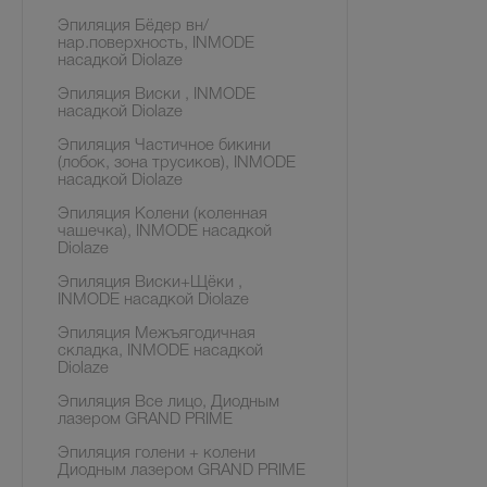
Эпиляция Бёдер вн/
нар.поверхность, INMODE
насадкой Diolaze
Эпиляция Виски , INMODE
насадкой Diolaze
Эпиляция Частичное бикини
(лобок, зона трусиков), INMODE
насадкой Diolaze
Эпиляция Колени (коленная
чашечка), INMODE насадкой
Diolaze
Эпиляция Виски+Щёки ,
INMODE насадкой Diolaze
Эпиляция Межъягодичная
складка, INMODE насадкой
Diolaze
Эпиляция Все лицо, Диодным
лазером GRAND PRIME
Эпиляция голени + колени
Диодным лазером GRAND PRIME