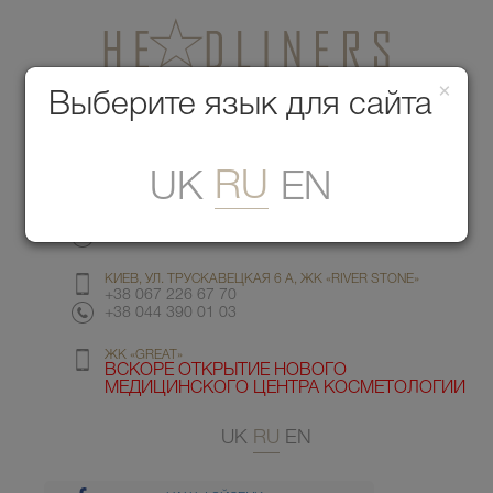
×
Медицинский центр красоты
Выберите язык для сайта
Меню
RU
UK
EN
КИЕВ, УЛ. ГМЫРИ 6
+38 067 412 82 98
+38 044 391 77 78
КИЕВ, УЛ. ТРУСКАВЕЦКАЯ 6 А, ЖК «RIVER STONE»
+38 067 226 67 70
+38 044 390 01 03
ЖК «GREAT»
ВСКОРЕ ОТКРЫТИЕ НОВОГО
МЕДИЦИНСКОГО ЦЕНТРА КОСМЕТОЛОГИИ
UK
RU
EN