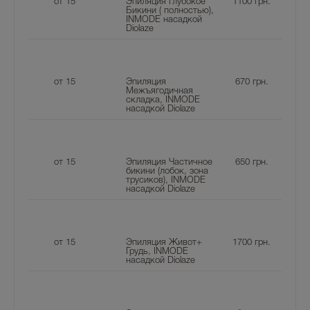
от 15
Эпиляция Глубокое
1100
грн.
Бикини ( полностью),
INMODE насадкой
Diolaze
от 15
Эпиляция
670
грн.
Межъягодичная
складка, INMODE
насадкой Diolaze
от 15
Эпиляция Частичное
650
грн.
бикини (лобок, зона
трусиков), INMODE
насадкой Diolaze
от 15
Эпиляция Живот+
1700
грн.
Грудь, INMODE
насадкой Diolaze