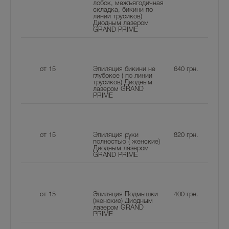
лобок, межъягодичная
складка, бикини по
линии трусиков)
Диодным лазером
GRAND PRIME
от 15
Эпиляция бикини не
640
грн.
глубокое ( по линии
трусиков) Диодным
лазером GRAND
PRIME
от 15
Эпиляция руки
820
грн.
полностью ( женские)
Диодным лазером
GRAND PRIME
от 15
Эпиляция Подмышки
400
грн.
(женские) Диодным
лазером GRAND
PRIME