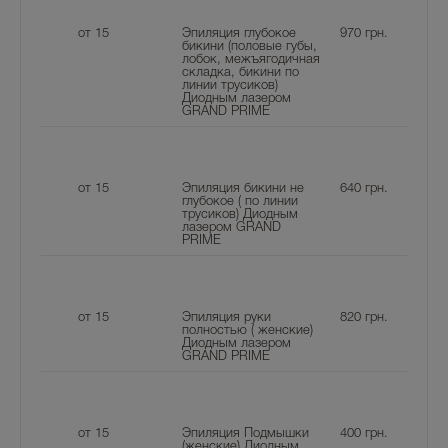
от 15
Эпиляция глубокое
970
грн.
бикини (половые губы,
лобок, межъягодичная
складка, бикини по
линии трусиков)
Диодным лазером
GRAND PRIME
от 15
Эпиляция бикини не
640
грн.
глубокое ( по линии
трусиков) Диодным
лазером GRAND
PRIME
от 15
Эпиляция руки
820
грн.
полностью ( женские)
Диодным лазером
GRAND PRIME
от 15
Эпиляция Подмышки
400
грн.
(женские) Диодным