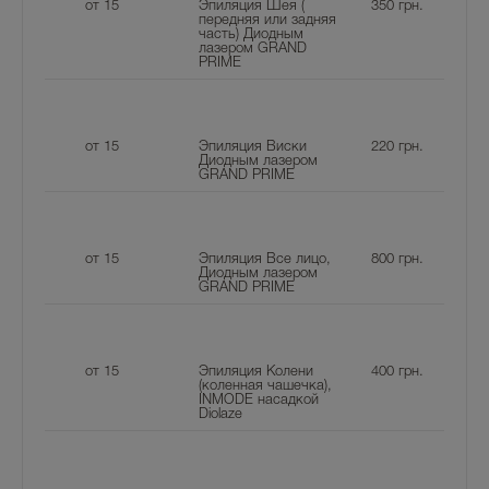
от 15
Эпиляция Шея (
350
грн.
передняя или задняя
часть) Диодным
лазером GRAND
PRIME
от 15
Эпиляция Виски
220
грн.
Диодным лазером
GRAND PRIME
от 15
Эпиляция Все лицо,
800
грн.
Диодным лазером
GRAND PRIME
от 15
Эпиляция Колени
400
грн.
(коленная чашечка),
INMODE насадкой
Diolaze