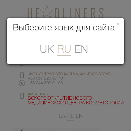
×
Медицинский центр красоты
Выберите язык для сайта
Меню
RU
UK
EN
КИЕВ, УЛ. ГМЫРИ 6
+38 067 412 82 98
+38 044 391 77 78
КИЕВ, УЛ. ТРУСКАВЕЦКАЯ 6 А, ЖК «RIVER STONE»
+38 067 226 67 70
+38 044 390 01 03
ЖК «GREAT»
ВСКОРЕ ОТКРЫТИЕ НОВОГО
МЕДИЦИНСКОГО ЦЕНТРА КОСМЕТОЛОГИИ
UK
RU
EN