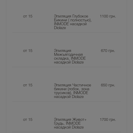
от 15
Эпиляция Глубокое
1100
грн.
Бикини ( полностью),
INMODE насадкой
Diolaze
от 15
Эпиляция
670
грн.
Межъягодичная
складка, INMODE
насадкой Diolaze
от 15
Эпиляция Частичное
650
грн.
бикини (лобок, зона
трусиков), INMODE
насадкой Diolaze
от 15
Эпиляция Живот+
1700
грн.
Грудь, INMODE
насадкой Diolaze