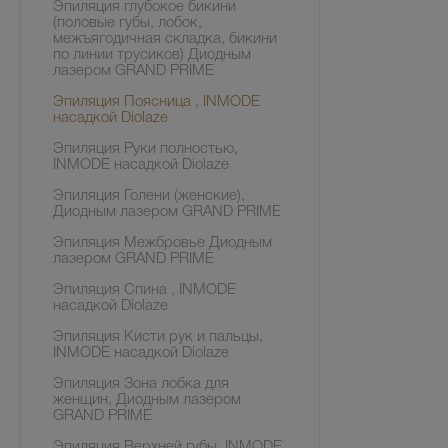
Эпиляция глубокое бикини
(половые губы, лобок,
межъягодичная складка, бикини
по линии трусиков) Диодным
лазером GRAND PRIME
Эпиляция Поясница , INMODE
насадкой Diolaze
Эпиляция Руки полностью,
INMODE насадкой Diolaze
Эпиляция Голени (женские),
Диодным лазером GRAND PRIME
Эпиляция Межбровье Диодным
лазером GRAND PRIME
Эпиляция Спина , INMODE
насадкой Diolaze
Эпиляция Кисти рук и пальцы,
INMODE насадкой Diolaze
Эпиляция Зона лобка для
женщин, Диодным лазером
GRAND PRIME
Эпиляция Верхней губы, INMODE