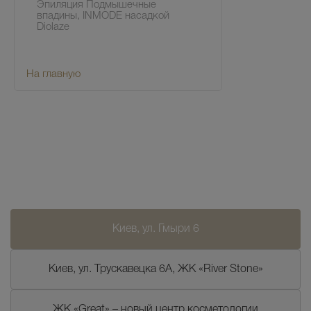
Эпиляция Подмышечные
впадины, INMODE насадкой
Diolaze
На главную
Киев, ул. Гмыри 6
Киев, ул. Трускавецка 6А, ЖК «River Stone»
ЖК «Great» – новый центр косметологии