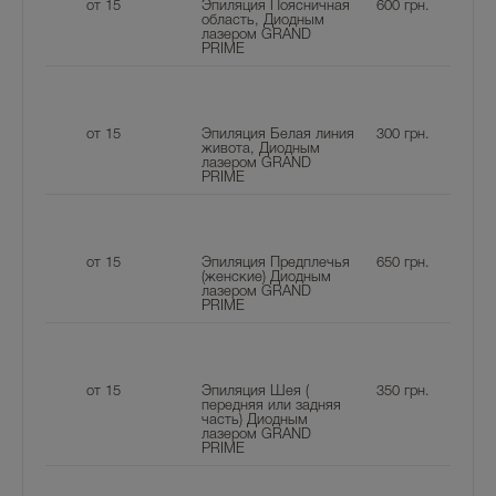
от 15
Эпиляция Поясничная
600
грн.
область, Диодным
лазером GRAND
PRIME
от 15
Эпиляция Белая линия
300
грн.
живота, Диодным
лазером GRAND
PRIME
от 15
Эпиляция Предплечья
650
грн.
(женские) Диодным
лазером GRAND
PRIME
от 15
Эпиляция Шея (
350
грн.
передняя или задняя
часть) Диодным
лазером GRAND
PRIME