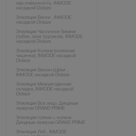
нар.поверхность, INMODE
насадкой Diolaze
Эпиляция Виски , INMODE
насадкой Diolaze
Эпиляция Частичное бикини
(лобок, зона трусиков), INMODE
насадкой Diolaze
Эпиляция Колени (коленная
чашечка), INMODE насадкой
Diolaze
Эпиляция Виски+Щёки ,
INMODE насадкой Diolaze
Эпиляция Межъягодичная
складка, INMODE насадкой
Diolaze
Эпиляция Все лицо, Диодным
лазером GRAND PRIME
Эпиляция голени + колени
Диодным лазером GRAND PRIME
Эпиляция Лоб , INMODE