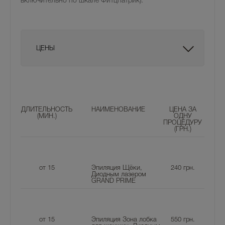
включительно по шкале Фитцпатрик).
ЦЕНЫ
ДЛИТЕЛЬНОСТЬ
НАИМЕНОВАНИЕ
ЦЕНА ЗА
(МИН.)
ОДНУ
ПРОЦЕДУРУ
(ГРН.)
от 15
Эпиляция Щёки,
240
грн.
Диодным лазером
GRAND PRIME
от 15
Эпиляция Зона лобка
550
грн.