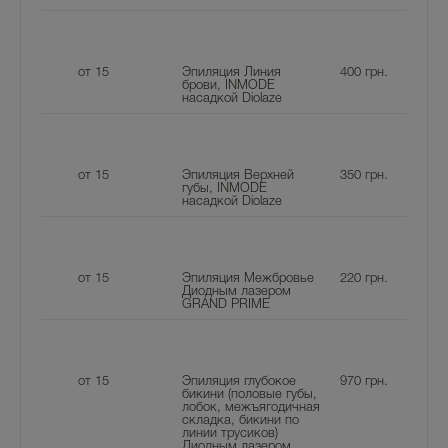
от 15
Эпиляция Линия
400
грн.
брови, INMODE
насадкой Diolaze
от 15
Эпиляция Верхней
350
грн.
губы, INMODE
насадкой Diolaze
от 15
Эпиляция Межбровье
220
грн.
Диодным лазером
GRAND PRIME
от 15
Эпиляция глубокое
970
грн.
бикини (половые губы,
лобок, межъягодичная
складка, бикини по
линии трусиков)
Диодным лазером