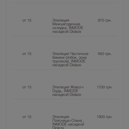
от 15
Эпиляция
670
грн.
Межъягодичная
складка, INMODE
насадкой Diolaze
от 15
Эпиляция Частичное
650
грн.
бикини (лобок, зона
трусиков), INMODE
насадкой Diolaze
от 15
Эпиляция Живот+
1700
грн.
Грудь, INMODE
насадкой Diolaze
от 15
Эпиляция
1900
грн.
Поясница+Спина ,
INMODE насадкой
Diolaze