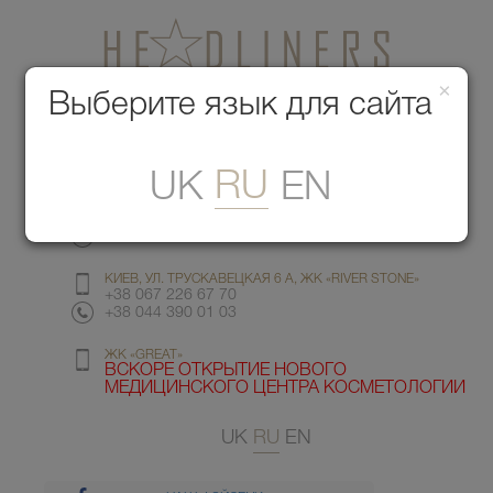
×
Медицинский центр красоты
Выберите язык для сайта
Меню
RU
UK
EN
КИЕВ, УЛ. ГМЫРИ 6
+38 067 412 82 98
+38 044 391 77 78
КИЕВ, УЛ. ТРУСКАВЕЦКАЯ 6 А, ЖК «RIVER STONE»
+38 067 226 67 70
+38 044 390 01 03
ЖК «GREAT»
ВСКОРЕ ОТКРЫТИЕ НОВОГО
МЕДИЦИНСКОГО ЦЕНТРА КОСМЕТОЛОГИИ
UK
RU
EN