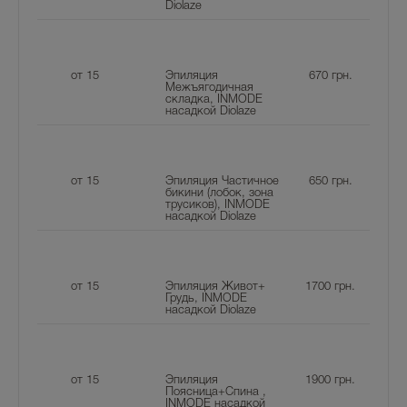
Diolaze
от 15
Эпиляция
670
грн.
Межъягодичная
складка, INMODE
насадкой Diolaze
от 15
Эпиляция Частичное
650
грн.
бикини (лобок, зона
трусиков), INMODE
насадкой Diolaze
от 15
Эпиляция Живот+
1700
грн.
Грудь, INMODE
насадкой Diolaze
от 15
Эпиляция
1900
грн.
Поясница+Спина ,
INMODE насадкой