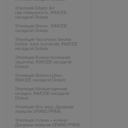
Эпиляция Бёдер вн/
нар.поверхность, INMODE
насадкой Diolaze
Эпиляция Виски , INMODE
насадкой Diolaze
Эпиляция Частичное бикини
(лобок, зона трусиков), INMODE
насадкой Diolaze
Эпиляция Колени (коленная
чашечка), INMODE насадкой
Diolaze
Эпиляция Виски+Щёки ,
INMODE насадкой Diolaze
Эпиляция Межъягодичная
складка, INMODE насадкой
Diolaze
Эпиляция Все лицо, Диодным
лазером GRAND PRIME
Эпиляция голени + колени
Диодным лазером GRAND PRIME