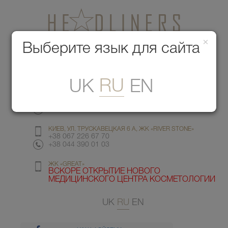
×
Медицинский центр красоты
Выберите язык для сайта
Меню
RU
UK
EN
КИЕВ, УЛ. ГМЫРИ 6
+38 067 412 82 98
+38 044 391 77 78
КИЕВ, УЛ. ТРУСКАВЕЦКАЯ 6 А, ЖК «RIVER STONE»
+38 067 226 67 70
+38 044 390 01 03
ЖК «GREAT»
ВСКОРЕ ОТКРЫТИЕ НОВОГО
МЕДИЦИНСКОГО ЦЕНТРА КОСМЕТОЛОГИИ
UK
RU
EN