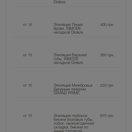
Diolaze
от 15
Эпиляция Линия
400
грн.
брови, INMODE
насадкой Diolaze
от 15
Эпиляция Верхней
350
грн.
губы, INMODE
насадкой Diolaze
от 15
Эпиляция Межбровье
220
грн.
Диодным лазером
GRAND PRIME
от 15
Эпиляция глубокое
970
грн.
бикини (половые губы,
лобок, межъягодичная
складка, бикини по
линии трусиков)