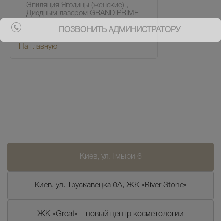
Эпиляция Ягодицы (женские) ,
Диодным лазером GRAND PRIME
ПОЗВОНИТЬ АДМИНИСТРАТОРУ
На главную
Киев, ул. Гмыри 6
Киев, ул. Трускавецка 6А, ЖК «River Stone»
ЖК «Great» – новый центр косметологии