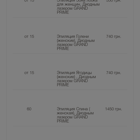
от 15
Эпиляция Зона лобка
550
грн.
для женщин, Диодным
лазером GRAND
PRIME
от 15
Эпиляция Голени
740
грн.
(женские), Диодным
лазером GRAND
PRIME
от 15
Эпиляция Ягодицы
740
грн.
(женские) , Диодным
лазером GRAND
PRIME
60
Эпиляция Спина (
1450
грн.
женская), Диодным
лазером GRAND
PRIME