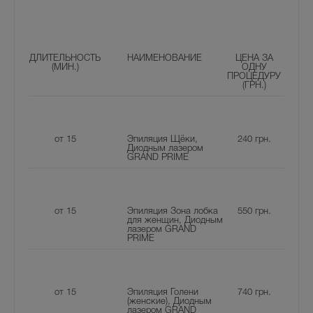
ДЛИТЕЛЬНОСТЬ
НАИМЕНОВАНИЕ
ЦЕНА ЗА
(МИН.)
ОДНУ
ПРОЦЕДУРУ
(ГРН.)
от 15
Эпиляция Щёки,
240
грн.
Диодным лазером
GRAND PRIME
от 15
Эпиляция Зона лобка
550
грн.
для женщин, Диодным
лазером GRAND
PRIME
от 15
Эпиляция Голени
740
грн.
(женские), Диодным
лазером GRAND