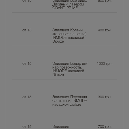
от 15
Эпиляция Все лицо,
800
грн.
Диодным лазером
GRAND PRIME
от 15
Эпиляция Колени
400
грн.
(коленная чашечка),
INMODE насадкой
Diolaze
от 15
Эпиляция Бёдер вн/
1000
грн.
нар.поверхность,
INMODE насадкой
Diolaze
от 15
Эпиляция Передняя
300
грн.
часть шеи, INMODE
насадкой Diolaze
от 15
Эпиляция
700
грн.