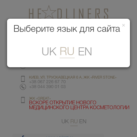
×
Медицинский центр красоты
Выберите язык для сайта
Меню
RU
UK
EN
КИЕВ, УЛ. ГМЫРИ 6
+38 067 412 82 98
+38 044 391 77 78
КИЕВ, УЛ. ТРУСКАВЕЦКАЯ 6 А, ЖК «RIVER STONE»
+38 067 226 67 70
+38 044 390 01 03
ЖК «GREAT»
ВСКОРЕ ОТКРЫТИЕ НОВОГО
МЕДИЦИНСКОГО ЦЕНТРА КОСМЕТОЛОГИИ
UK
RU
EN