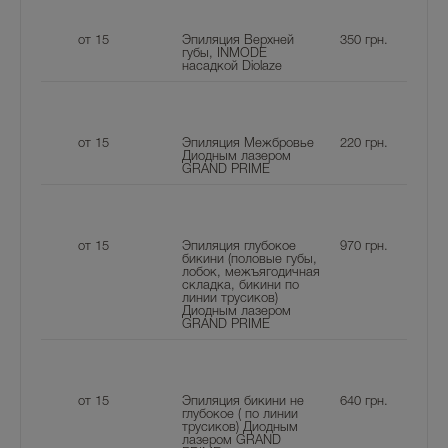
от 15
Эпиляция Верхней
350
грн.
губы, INMODE
насадкой Diolaze
от 15
Эпиляция Межбровье
220
грн.
Диодным лазером
GRAND PRIME
от 15
Эпиляция глубокое
970
грн.
бикини (половые губы,
лобок, межъягодичная
складка, бикини по
линии трусиков)
Диодным лазером
GRAND PRIME
от 15
Эпиляция бикини не
640
грн.
глубокое ( по линии
трусиков) Диодным
лазером GRAND